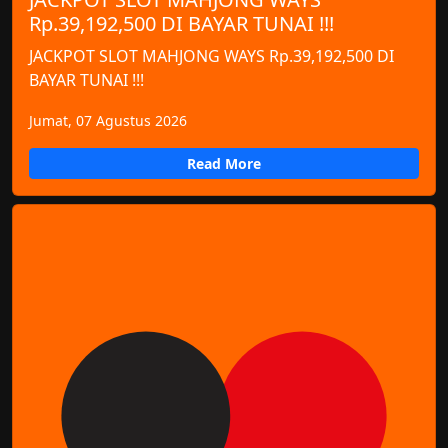
Rp.39,192,500 DI BAYAR TUNAI !!!
JACKPOT SLOT MAHJONG WAYS Rp.39,192,500 DI
BAYAR TUNAI !!!
Jumat, 07 Agustus 2026
Read More