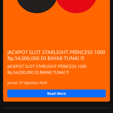
JACKPOT SLOT STARLIGHT PRINCESS 1000
Rp.54,000,000 DI BAYAR TUNAI !!!
JACKPOT SLOT STARLIGHT PRINCESS 1000
Rp.54,000,000 DI BAYAR TUNAI !!!
Jumat, 07 Agustus 2026
Read More