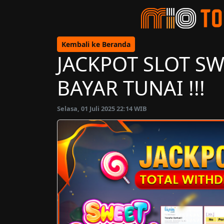
Kembali ke Beranda
JACKPOT SLOT SW
BAYAR TUNAI !!!
Selasa, 01 Juli 2025 22:14 WIB