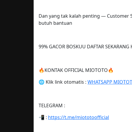
Dan yang tak kalah penting — Customer S
butuh bantuan
99% GACOR BOSKUU DAFTAR SEKARANG 
🔥KONTAK OFFICIAL MIOTOTO🔥
🌐 Klik link otomatis :
WHATSAPP MIOTOT
TELEGRAM :
📲 :
https://t.me/miototoofficial