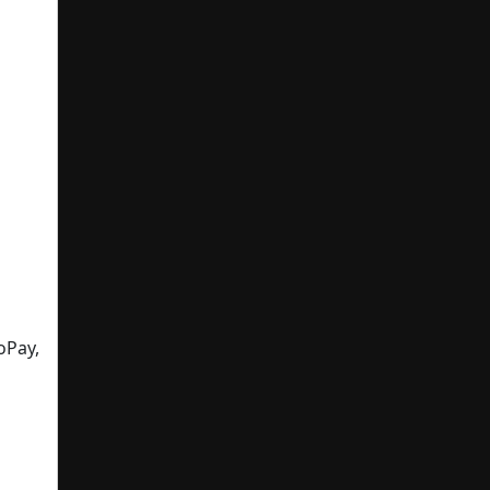
oPay,