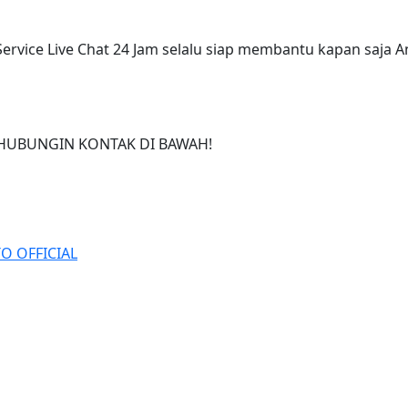
ervice Live Chat 24 Jam selalu siap membantu kapan saja 
HUBUNGIN KONTAK DI BAWAH!
O OFFICIAL