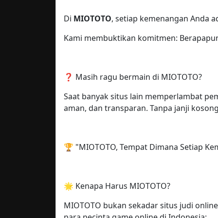
Di
MIOTOTO
, setiap kemenangan Anda ad
Kami membuktikan komitmen: Berapapun 
❓ Masih ragu bermain di MIOTOTO?
Saat banyak situs lain memperlambat pe
aman, dan transparan. Tanpa janji kosong
🏆 "MIOTOTO, Tempat Dimana Setiap Keme
🌟 Kenapa Harus MIOTOTO?
MIOTOTO bukan sekadar situs judi online
para pecinta game online di Indonesia: