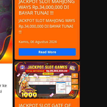
JACKPOT SLOT MAHJONG
WAYS Rp.34,000,000 DI
BAYAR TUNAI !!!
JACKPOT SLOT MAHJONG WAYS
Rp.34,000,000 DI BAYAR TUNAI
!!!
Kamis, 06 Agustus 2026
Read More
r ke
si
JACKPOT SLOT GATE OF