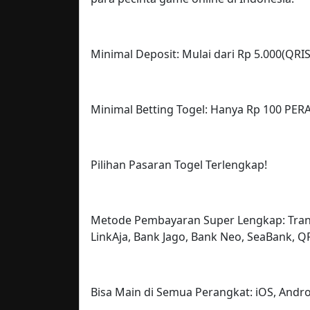
Minimal Deposit: Mulai dari Rp 5.000(QRIS)
Minimal Betting Togel: Hanya Rp 100 PER
Pilihan Pasaran Togel Terlengkap!
Metode Pembayaran Super Lengkap: Transf
LinkAja, Bank Jago, Bank Neo, SeaBank, QR
Bisa Main di Semua Perangkat: iOS, Andr